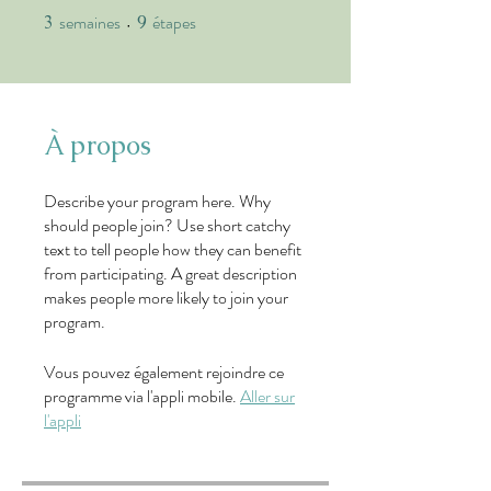
semaines
étapes
3
3 semaines
9
9 étapes
À propos
Describe your program here. Why
should people join? Use short catchy
text to tell people how they can benefit
from participating. A great description
makes people more likely to join your
program.
Vous pouvez également rejoindre ce
programme via l'appli mobile.
Aller sur
l'appli