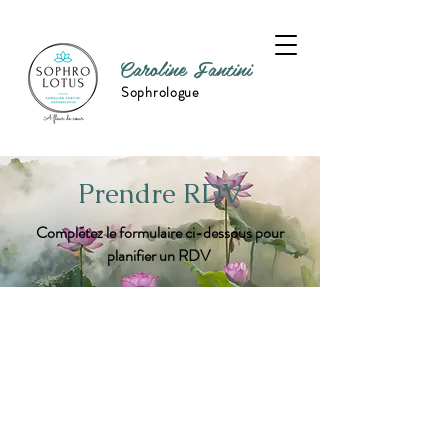
Caroline Fantini
Sophrologue
Prendre RDV
Complétez le formulaire ci-dessous pour
planifier un RDV